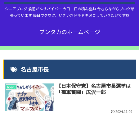
シニアブログ 食道がんサバイバー 今日一日の積み重ね 今さらながらブログ頑
張っています 毎日ワクワク、いきいきドキドキ過ごしていきたいですね
ブンタカのホームページ
名古屋市長
【日本保守党】名古屋市長選挙は
hosyu
「孤軍奮闘」広沢一郎
2024.11.09